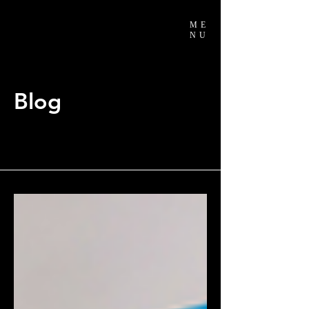
ME
NU
Blog